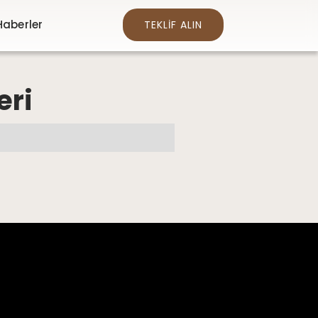
Haberler
TEKLİF ALIN
eri