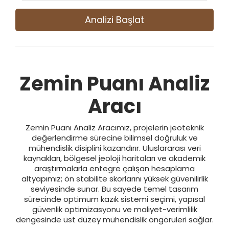
Analizi Başlat
Zemin Puanı Analiz
Aracı
0
Zemin Puanı Analiz Aracımız, projelerin jeoteknik
değerlendirme sürecine bilimsel doğruluk ve
mühendislik disiplini kazandırır. Uluslararası veri
kaynakları, bölgesel jeoloji haritaları ve akademik
araştırmalarla entegre çalışan hesaplama
altyapımız; ön stabilite skorlarını yüksek güvenilirlik
seviyesinde sunar. Bu sayede temel tasarım
Skor:
sürecinde optimum kazık sistemi seçimi, yapısal
güvenlik optimizasyonu ve maliyet-verimlilik
Toprak Tipi:
dengesinde üst düzey mühendislik öngörüleri sağlar.